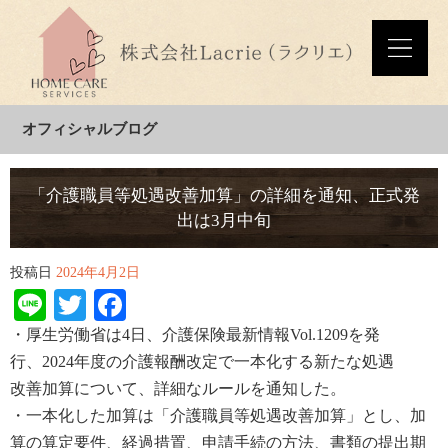
オフィシャルブログ
「介護職員等処遇改善加算」の詳細を通知、正式発
出は3月中旬
投稿日
2024年4月2日
Line
Twitter
Facebook
・厚生労働省は
4
日
、介護保険最新情報
Vol.1209
を発
行、
2024
年度
の介護報酬改定で一本化する新たな
処遇
改
善
加算について、詳細なルール
を通知した。
・一本化した加算は「
介護職員
等処遇改善
加算
」とし、加
算の算定要件
、経過
措置、申請
手続の
方法、書類の
提
出
期