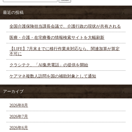
最近の投稿
全国介護保険担当課長会議で、介護行政の現状が共有される
医療・介護・在宅療養の情報検索サイトを大幅刷新
【LIFE】7月末までに移行作業未対応なら、関連加算が算定
不可に
クラシテク、「AI集患電話」の提供を開始
ケアマネ複数人訪問を国の補助対象として通知
アーカイブ
2026年8月
2026年7月
2026年6月