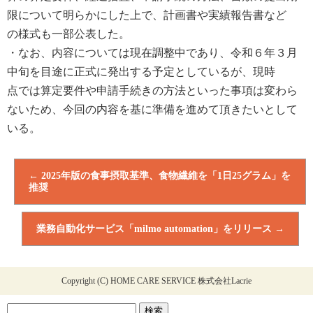
限について明らかにした上で、計画書や実績報告書など
の
様式も一部公表した。
・
なお、内容に
ついて
は現在調整中であり、令和６年３月
中旬を目途に正式に発出
する予定と
しているが
、現時
点
で
は
算定
要件や申請手続きの方法といった事項は
変わら
ないため、
今回の内容を基に準備を進めて頂きたいとして
いる。
←
2025年版の食事摂取基準、食物繊維を「1日25グラム」を
推奨
業務自動化サービス「milmo automation」をリリース
→
Copyright (C) HOME CARE SERVICE 株式会社Lacrie