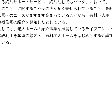
する終活サポートサービス「終活なむでもパック」において、
りのこと」に
関
する
ご不安の声が多く
寄せられて
いること
、高
入居へのニーズがますます
高まっ
ていることから、有料
老人ホ
齢者住宅の紹介を
開始したとしている。
としては、老人ホームの紹介事業を展開しているライフアシス
施設
利用
を希望の顧客へ、有料
老人ホームをはじめとする介護
ている。