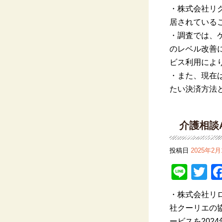
・株式会社
リ
居されている
・調査では、
のレベル改善
ビス利用によ
・また
、現在
たい決済方法
介護相談
投稿日
2025年2月
Line
Tw
・
株式会社
リ
社
クーリエの
ービスを
2024