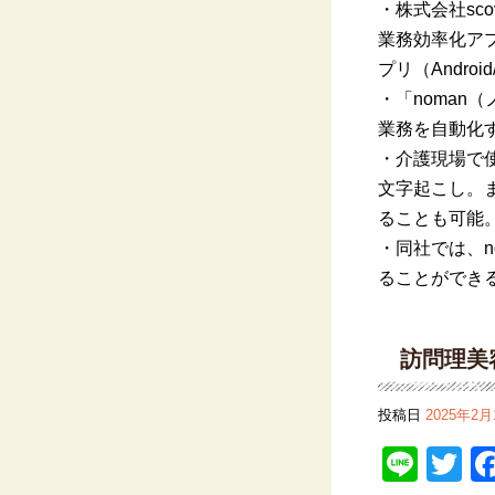
・株式会社
sco
業務効率化ア
プリ（
Android
・「
noman
（
業務を自動化
・介護現場で
文字起こし。
ることも可能
・同社では、
n
ることができ
訪問理美
投稿日
2025年2月
Line
Tw