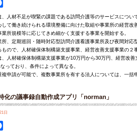
itter
Facebook
は、
人材不足が喫緊の課題である訪問介護
等のサービス
につい
心して働き続けられる環境整備に向けた取組や事業所の経営改
事
業所
規模等に応じてきめ細かく支援
する事業を開始する。
業所、定期巡回・随時対応型訪問介護看護事業所及び夜間対応
る
もので、
人材確保体制構築
支援
事業、
経営改善
支援事業の２
は、
人材
確保体制構築支援
事業
が
10
万円から
30
万円、経営改善
となっており、条件によって異なる。
重複申請が可能で、複数事業所を有する法人については、一括
特化の議事録自動作成アプリ「norman」
21日
itter
Facebook