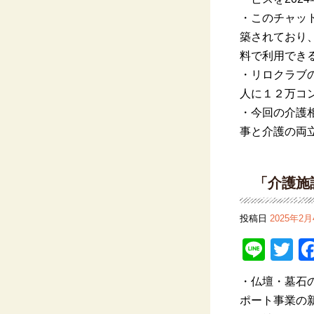
・このチャッ
築
されており
料
で
利用
でき
・リロクラブ
人
に
１２
万
コ
・
今回
の
介護
事
と
介護
の
両
「介護施
投稿日
2025年2月
Line
Tw
・仏壇
・墓石
ポート事業の