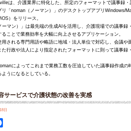
ville
は、介護業界に特化した、所定のフォーマットで議事録・
プリ
「
noman
（ノーマン）」のデスクトップアプリ
Windows/
M
/iOS
）をリリース。
ノーマン）」は最先端の生成
AI
を活用し、介護現場での議事録
すること
で業務効率を大幅に向上させるアプリケーション。
使用される専門用語や略語に地域・法人単位で対応し、会議や
また行
政や法人により指定されたフォーマットに則って議事録
。
oman
によってこれまで業務工数を圧迫していた議事録作成の
るよ
うに
なるとしている。
容サービスで介護状態の改善を実感
18日
itter
Facebook