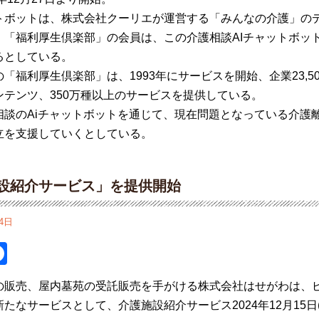
トボットは
、
株式会社
クーリエが
運営
する
「
みんなの
介護
」
の
、「
福利厚生倶
楽部
」
の
会員
は
、
この
介護相談
AI
チャットボッ
るとしている
。
の
「
福利厚生倶楽部
」
は
、
1993
年
にサービスを
開始
、
企業
23,5
ンテン
ツ
、
350
万種以上
のサービスを
提供
している
。
相談
の
Ai
チャットボットを
通
じて
、
現在問題
となっている
介護
立
を
支援
して
いくとしている
。
設紹介サービス」を提供開始
4日
itter
Facebook
の販売、屋内墓苑の受託販売を手がける株式会社
はせがわは
、
新た
な
サービス
として、介護施設紹介サービス
2024
年
12
月
15
日