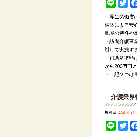
Line
Tw
・厚生労働省
構築に
よ
る
安
地域の特性や
・訪問介護事
対して実
施す
・補助基準額
から
200
万円
・上記２つは
介護業界
投稿日
2025年2月
Line
Tw