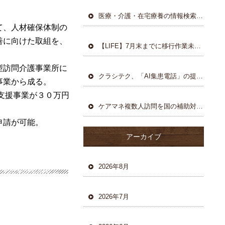
医療・介護・在宅療養の情報検索サイトを大幅刷新
て、人材確保
体制
の
善に
向けた
取組を、
【LIFE】7月末までに移行作業未対応なら、関連加算が算定不可に
型訪問
介護事業所に
クラシテク、「AI集患電話」の提供を開始
事業から成る。
支援事業が３０万円
ケアマネ複数人訪問を国の補助対象として通知
申請が可能。
アーカイブ
2026年8月
2026年7月