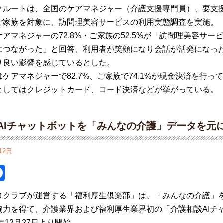
クルートは
、全国のケアマネジャー（介護支援専門員）、要支
ご家族を
対
象
に、訪問理美容
サービスの
利用実態調査を
実施。
ケアマネジャーの
72.8%
・ご家族の
52.5
%
が「訪問
理美容サービ
に
つ
ながった」と回答、利用者が笑顔になり会話が活発になっ
り良い影響を感じている
とした。
はケアマネジャーで
82.7%
、
ご家族で
74.1%
が現金決済を行って
と
して
は
クレジットカード、
コード
決済など
が挙がっている
。
AIチャットボットを「みんなの介護」データを元
12日
itter
Facebook
ロクラブが
運営
する
「
福利
厚生
倶楽部
」
は
、「
みんなの
介護
」
協力
を
得
て
、
介護
業界
および
福利厚生業界初
の
「
介護相談
AI
チ
年
12
月
27
日
より
開始
。