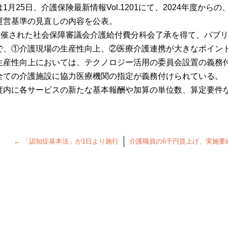
は
1
月
25
日、介護保険最新情報
Vol.1201
にて、
2024
年度から
の
運営
基準の
見直しの
内容を公表。
開催された
社会保障審議会介護給付費
分科会
了承を得て、パブ
で、
①介護現場の生産性向上、②医療介護連携が大きなポイン
生産性向上においては、テクノロジー活用の委員会設置の義務
全て
の介護
施設
に協力
医療機関の指定が
義務付けられている。
度内
に各サービス
の新たな基本報酬や加算の単位数、算定要件
←
「認知症基本法」が1日より施行
介護職員の6千円賃上げ、実施要