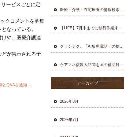
、サービス
ごとに定
医療・介護・在宅療養の情報検索サイトを大幅刷新
リックコメントを募集
【LIFE】7月末までに移行作業未対応なら、関連加算が算定不可に
トとなっている。
付けや、医療
介護連
クラシテク、「AI集患電話」の提供を開始
などが告示される予
ケアマネ複数人訪問を国の補助対象として通知
アーカイブ
綱とQ&Aを通知
→
2026年8月
2026年7月