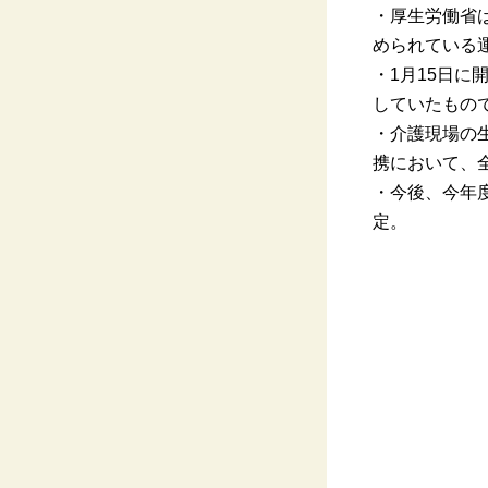
・厚生労働省
められている
・
1
月
15
日に
していたもの
・介護現場の
携において
、
・今後、今年
定。