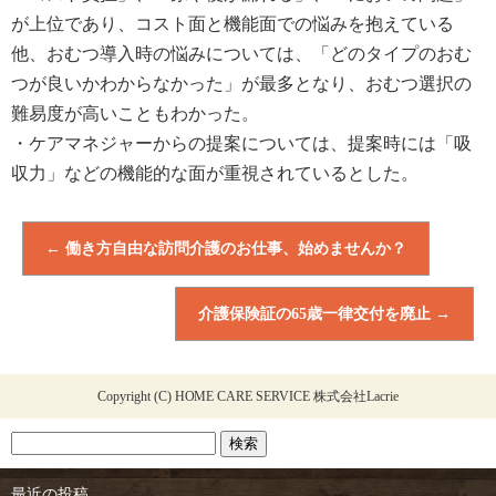
が上位であり、コスト面と機能面での悩みを抱えて
いる
他、おむつ
導入時の悩みについては、「
どの
タイプ
のおむ
つが良いかわからなかった」が最多となり、おむつ選択の
難易度が高いことも
わかった。
・ケアマネジャーからの提案については、提案時に
は「吸
収力」などの機能的
な面が
重視されているとした。
←
働き方自由な訪問介護のお仕事、始めませんか？
介護保険証の65歳一律交付を廃止
→
Copyright (C) HOME CARE SERVICE 株式会社Lacrie
最近の投稿