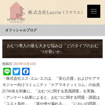
オフィシャルブログ
おむつ導入の最も大きな悩みは「どのタイプのおむ
つが良いか」
投稿日
2025年10月24日
Line
Twitter
Facebook
・株式会社エス･エム･
エスは、「
安心介護
」および
ケアマ
ネジャー向けコミュニティ「ケアマネドットコム
」の会
員
計
760
名
を対象に、「おむつに関する意識調査」を
実施。
・アンケート結果によると、おむつに関する問題・課題は
「コスト負担」、「尿や便が漏れる」、「においの
問
題
」