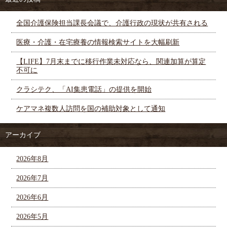
全国介護保険担当課長会議で、介護行政の現状が共有される
医療・介護・在宅療養の情報検索サイトを大幅刷新
【LIFE】7月末までに移行作業未対応なら、関連加算が算定
不可に
クラシテク、「AI集患電話」の提供を開始
ケアマネ複数人訪問を国の補助対象として通知
アーカイブ
2026年8月
2026年7月
2026年6月
2026年5月