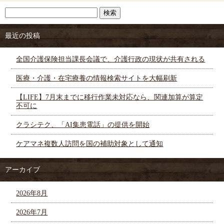
最近の投稿
全国介護保険担当課長会議で、介護行政の現状が共有される
医療・介護・在宅療養の情報検索サイトを大幅刷新
【LIFE】7月末までに移行作業未対応なら、関連加算が算定
不可に
クラシテク、「AI集患電話」の提供を開始
ケアマネ複数人訪問を国の補助対象として通知
アーカイブ
2026年8月
2026年7月