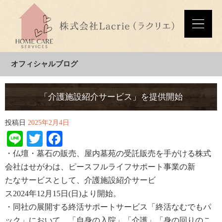
オフィシャルブログ
「介護施設紹介サービス」を提供開始
投稿日
2025年2月4日
Line
Twitter
Facebook
・仏壇
・墓石の販売、屋内墓苑の受託販売を手がける株式
会社
はせがわは
、ピースフルライフサポート事業の新
た
な
サービス
として、介護施設紹介サービ
ス
2024
年
12
月
15
日
(
日
)
より
開始
。
・同社の展開する終活サポートサービス「終活なむでもパ
ック」において、
「自身
の入院」「介護」「身の回りのこ