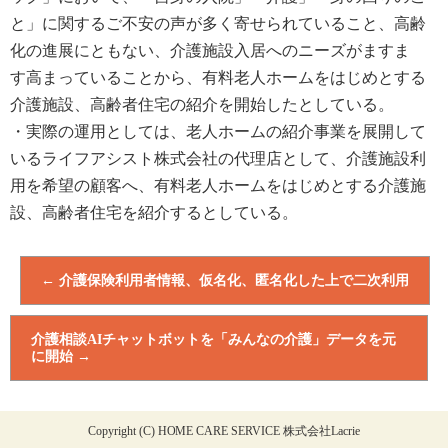
と」に
関
する
ご不安の声が多く
寄せられて
いること
、高齢
化
の進展にともない、介護施設入居へのニーズがますま
す
高まっ
ていることから、有料
老人ホームをはじめとする
介護施設、高齢者住宅の紹介を
開始したとしている。
・実際の運用としては、老人ホームの紹介事業を展開して
いるライフアシスト株式会社の代理店として、介護施設
利
用
を希望の顧客へ、有料
老人ホームをはじめとする介護施
設、高齢者住宅
を紹介するとしている。
←
介護保険利用者情報、仮名化、匿名化した上で二次利用
介護相談AIチャットボットを「みんなの介護」データを元
に開始
→
Copyright (C) HOME CARE SERVICE 株式会社Lacrie