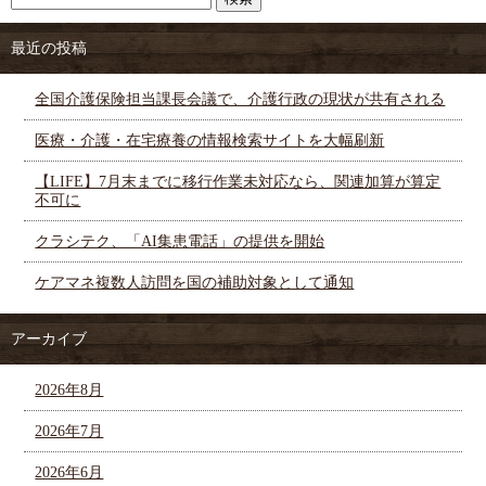
最近の投稿
全国介護保険担当課長会議で、介護行政の現状が共有される
医療・介護・在宅療養の情報検索サイトを大幅刷新
【LIFE】7月末までに移行作業未対応なら、関連加算が算定
不可に
クラシテク、「AI集患電話」の提供を開始
ケアマネ複数人訪問を国の補助対象として通知
アーカイブ
2026年8月
2026年7月
2026年6月