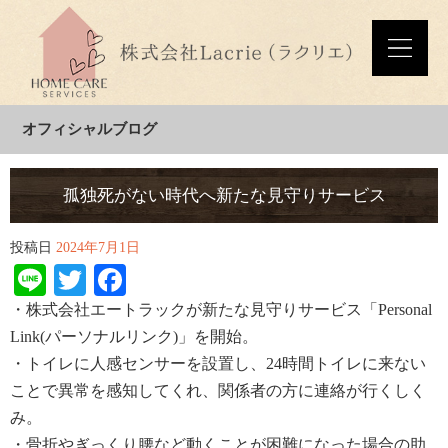
オフィシャルブログ
孤独死がない時代へ新たな見守りサービス
投稿日
2024年7月1日
Line
Twitter
Facebook
・株式会社エートラックが新たな見守りサービス「
Personal
Link(
パーソナルリンク
)
」を開始。
・トイレに人感センサーを設置し、
24
時間トイレに来ない
ことで異常を感知してくれ、関係者の方に連絡が行くしく
み。
・骨折や
ぎっ
くり腰など動くことが困難になった場合の助