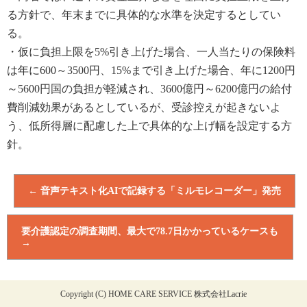
る方針で、年末までに具体的な水準を決定する
としてい
る。
・仮に負担上限を
5%
引き上げた場合、一人当たりの保険料
は年に
600
～
3500
円、
15%
まで
引き上げた
場合、年に
1200
円
～
5600
円国の負担が軽減され、
3600
億円～
6200
億円の給付
費削減効果がある
としているが、受診控えが起きないよ
う、低所得層に配慮した上で具体的な上げ幅を設定する方
針。
←
音声テキスト化AIで記録する「ミルモレコーダー」発売
要介護認定の調査期間、最大で78.7日かかっているケースも
→
Copyright (C) HOME CARE SERVICE 株式会社Lacrie