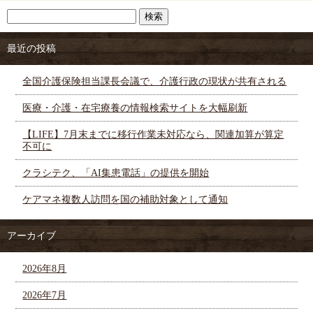
最近の投稿
全国介護保険担当課長会議で、介護行政の現状が共有される
医療・介護・在宅療養の情報検索サイトを大幅刷新
【LIFE】7月末までに移行作業未対応なら、関連加算が算定
不可に
クラシテク、「AI集患電話」の提供を開始
ケアマネ複数人訪問を国の補助対象として通知
アーカイブ
2026年8月
2026年7月