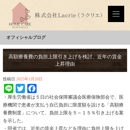
オフィシャルブログ
高額療養費の負担上限引き上げを検討、近年の賃金
上昇理由
投稿日
2025年1月20日
Line
Twitter
Facebook
・厚生労働省
は５日
の
社会保障審議会医療保険
部会で
、医
療機関で患者が支払う自己負担に限度額を設け
る「高額療
養費制度」について、負担上限を５～１５％引き上げる案
を示した。
・同省では、近年の賃金上昇などを理由に負担上限を上げ